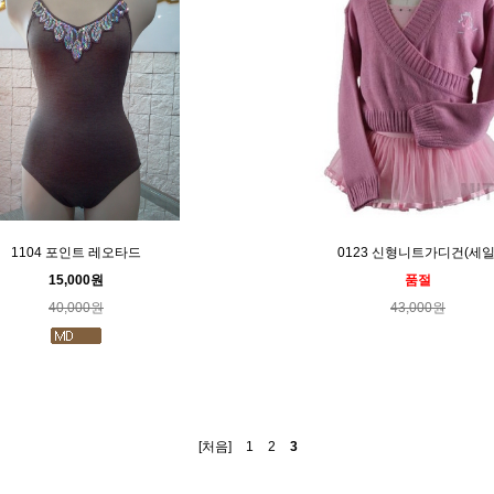
1104 포인트 레오타드
0123 신형니트가디건(세일
15,000원
품절
40,000원
43,000원
[처음]
1
2
3