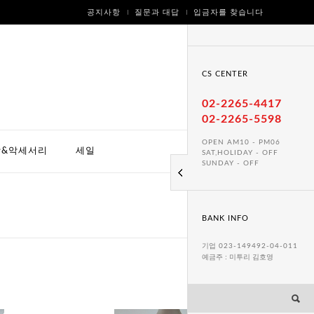
공지사항
질문과 대답
입금자를 찾습니다
CS CENTER
02-2265-4417
02-2265-5598
OPEN AM10 - PM06
방&악세서리
세일
SAT,HOLIDAY - OFF
SUNDAY - OFF
BANK INFO
기업
023-149492-04-011
예금주 : 미투리 김호영