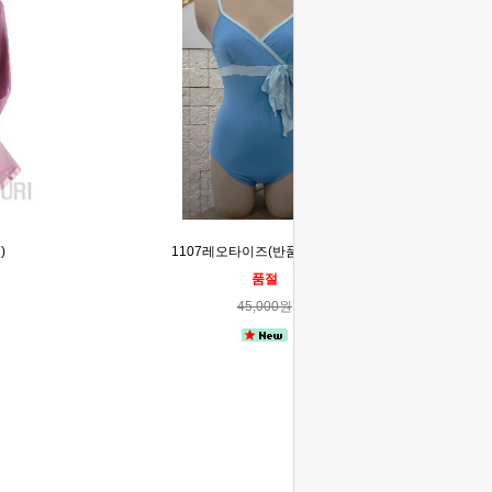
)
1107레오타이즈(반품,교환)불가
품절
45,000원