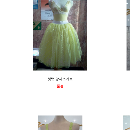
뻣뻣 망사스커트
품절