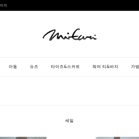
이지
아동
슈즈
타이즈&스커트
워머 티&바지
가
세일