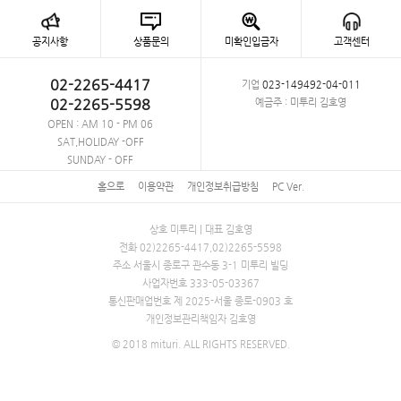
공지사항
상품문의
미확인입금자
고객센터
02-2265-4417
기업
023-149492-04-011
02-2265-5598
예금주 : 미투리 김호영
OPEN : AM 10 - PM 06
SAT,HOLIDAY -OFF
SUNDAY - OFF
홈으로
이용약관
개인정보취급방침
PC Ver.
상호 미투리 | 대표 김호영
전화 02)2265-4417,02)2265-5598
주소 서울시 종로구 관수동 3-1 미투리 빌딩
사업자번호 333-05-03367
통신판매업번호 제 2025-서울 종로-0903 호
개인정보관리책임자 김호영
© 2018 mituri. ALL RIGHTS RESERVED.