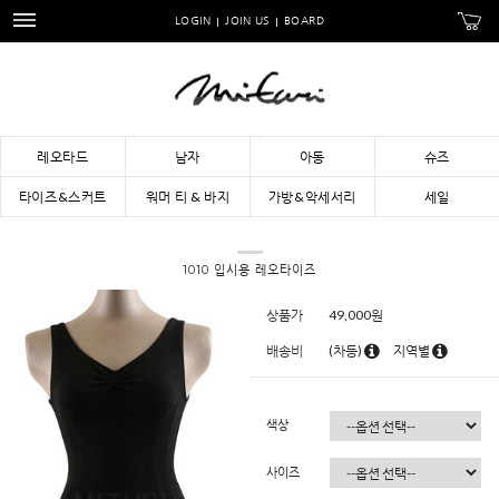
LOGIN
JOIN US
BOARD
레오타드
남자
아동
슈즈
타이즈&스커트
워머 티 & 바지
가방&악세서리
세일
1010 입시용 레오타이즈
상품가
49,000
원
배송비
(차등)
지역별
색상
사이즈