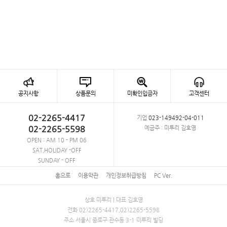
공지사항
상품문의
미확인입금자
고객센터
02-2265-4417
기업
023-149492-04-011
02-2265-5598
예금주 : 미투리 김호영
OPEN : AM 10 - PM 06
SAT,HOLIDAY -OFF
SUNDAY - OFF
홈으로
이용약관
개인정보취급방침
PC Ver.
상호 미투리 | 대표 김호영
전화 02)2265-4417,02)2265-5598
주소 서울시 종로구 관수동 3-1 미투리 빌딩