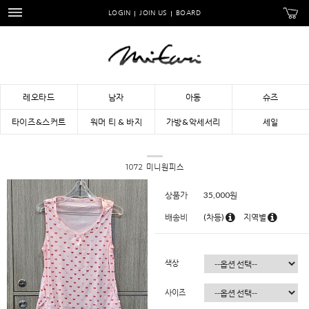
LOGIN
JOIN US
BOARD
레오타드
남자
아동
슈즈
타이즈&스커트
워머 티 & 바지
가방&악세서리
세일
1072 미니원피스
상품가
35,000
원
배송비
(차등)
지역별
색상
사이즈