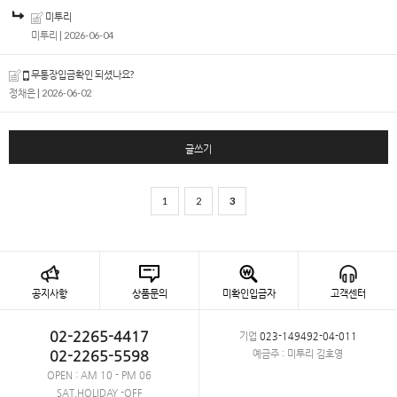
미투리
미투리
| 2026-06-04
무통장입금확인 되셨나요?
정채은
| 2026-06-02
글쓰기
1
2
3
공지사항
상품문의
미확인입금자
고객센터
02-2265-4417
기업
023-149492-04-011
02-2265-5598
예금주 : 미투리 김호영
OPEN : AM 10 - PM 06
SAT,HOLIDAY -OFF