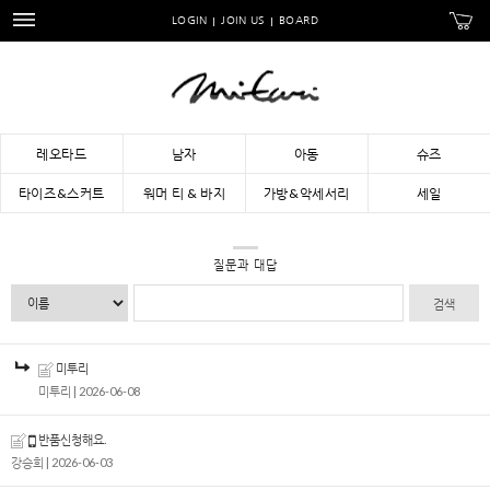
LOGIN
JOIN US
BOARD
레오타드
남자
아동
슈즈
타이즈&스커트
워머 티 & 바지
가방&악세서리
세일
질문과 대답
검색
미투리
미투리
| 2026-06-08
반품신청해요.
강승희
| 2026-06-03