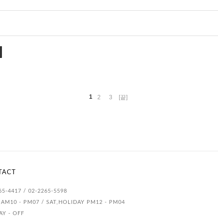
1
2
3
[끝]
TACT
65-4417 / 02-2265-5598
AM10 - PM07 / SAT,HOLIDAY PM12 - PM04
Y - OFF