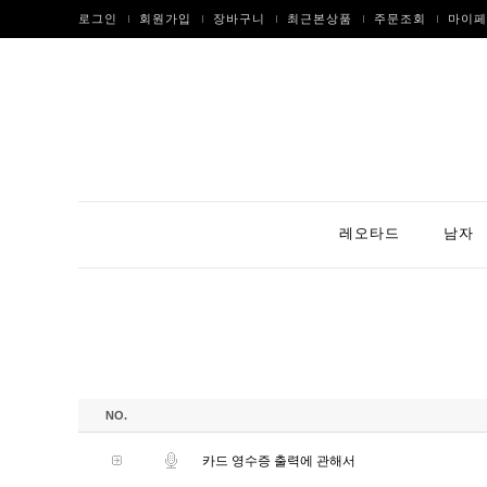
로그인
회원가입
장바구니
최근본상품
주문조회
마이페
레오타드
남자
NO.
카드 영수증 출력에 관해서