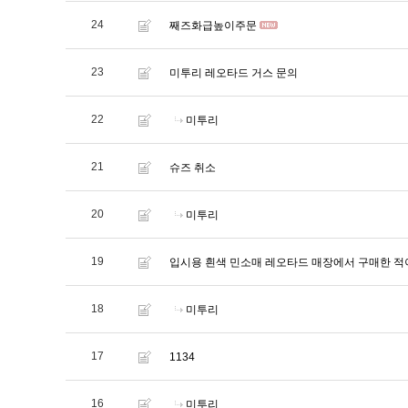
24
째즈화급높이주문
23
미투리 레오타드 거스 문의
22
미투리
21
슈즈 취소
20
미투리
19
입시용 흰색 민소매 레오타드 매장에서 구매한 적
18
미투리
17
1134
16
미투리