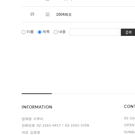
15
1004레오
이름
제목
내용
CON
INFORMATION
02-22
업체명. 미투리
전화번호.
OPEN 
02-2265-4417 / 02-2265-5598
대표. 김호영
SUNDA