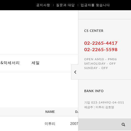
공지사항
질문과 대답
입금자를 찾습니다
CS CENTER
02-2265-4417
02-2265-5598
OPEN AM10 - PM06
방&악세서리
세일
SAT,HOLIDAY - OFF
SUNDAY - OFF
BANK INFO
기업
023-149492-04-011
예금주 : 미투리 김호영
NAME
DATE
HITS
미투리
2007/04/04
30695