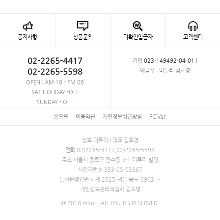
공지사항
상품문의
미확인입금자
고객센터
02-2265-4417
기업
023-149492-04-011
02-2265-5598
예금주 : 미투리 김호영
OPEN : AM 10 - PM 06
SAT,HOLIDAY -OFF
SUNDAY - OFF
홈으로
이용약관
개인정보취급방침
PC Ver.
상호 미투리 | 대표 김호영
전화 02)2265-4417,02)2265-5598
주소 서울시 종로구 관수동 3-1 미투리 빌딩
사업자번호 333-05-03367
통신판매업번호 제 2025-서울 종로-0903 호
개인정보관리책임자 김호영
© 2018 mituri. ALL RIGHTS RESERVED.