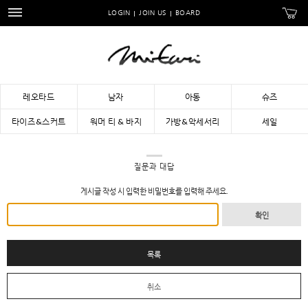
LOGIN
JOIN US
BOARD
레오타드
남자
아동
슈즈
타이즈&스커트
워머 티 & 바지
가방&악세서리
세일
질문과 대답
게시글 작성 시 입력한 비밀번호를 입력해 주세요.
확인
목록
취소